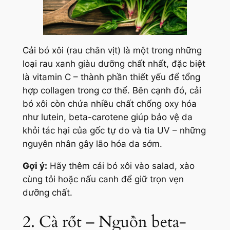
Cải bó xôi (rau chân vịt) là một trong những
loại rau xanh giàu dưỡng chất nhất, đặc biệt
là vitamin C – thành phần thiết yếu để tổng
hợp collagen trong cơ thể. Bên cạnh đó, cải
bó xôi còn chứa nhiều chất chống oxy hóa
như lutein, beta-carotene giúp bảo vệ da
khỏi tác hại của gốc tự do và tia UV – những
nguyên nhân gây lão hóa da sớm.
Gợi ý:
Hãy thêm cải bó xôi vào salad, xào
cùng tỏi hoặc nấu canh để giữ trọn vẹn
dưỡng chất.
2. Cà rốt – Nguồn beta-