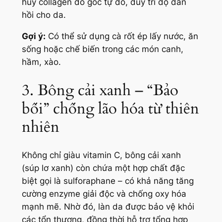
hủy collagen do gốc tự do, duy trì độ đàn
hồi cho da.
Gợi ý:
Có thể sử dụng cà rốt ép lấy nước, ăn
sống hoặc chế biến trong các món canh,
hầm, xào.
3. Bông cải xanh – “Bảo
bối” chống lão hóa từ thiên
nhiên
Không chỉ giàu vitamin C, bông cải xanh
(súp lơ xanh) còn chứa một hợp chất đặc
biệt gọi là sulforaphane – có khả năng tăng
cường enzyme giải độc và chống oxy hóa
mạnh mẽ. Nhờ đó, làn da được bảo vệ khỏi
các tổn thương, đồng thời hỗ trợ tổng hợp