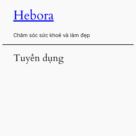
Hebora
Chuyển
đến
phần
Chăm sóc sức khoẻ và làm đẹp
nội
dung
Tuyển dụng