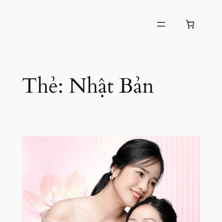
Chuyển
đến
phần
nội
dung
Thẻ:
Nhật Bản