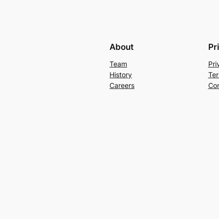
About
Pr
Team
Pri
History
Ter
Careers
Con