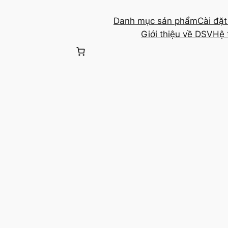
Chuyển
Danh mục sản phẩm
Cài đặ
đến
Giới thiệu về DSV
Hệ 
phần
nội
dung