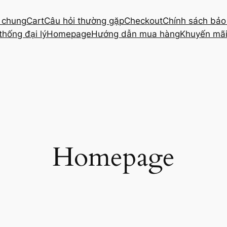
t chung
Cart
Câu hỏi thường gặp
Checkout
Chính sách bảo
thống đại lý
Homepage
Hướng dẫn mua hàng
Khuyến mã
Homepage