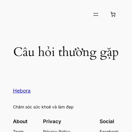
Chuyển
đến
phần
nội
dung
Câu hỏi thường gặp
Hebora
Chăm sóc sức khoẻ và làm đẹp
About
Privacy
Social
Team
Privacy Policy
Facebook