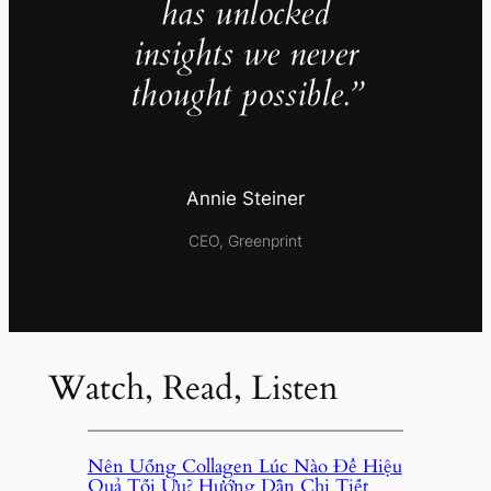
has unlocked
insights we never
thought possible.”
Annie Steiner
CEO, Greenprint
Watch, Read, Listen
Nên Uống Collagen Lúc Nào Để Hiệu
Quả Tối Ưu? Hướng Dẫn Chi Tiết