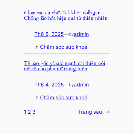
6 loại rau củ chứa “cả kho” collagen –
Chống lão hóa hiệu quả từ thiên nhiên
Th6 5, 2025
—
admin
by
in
Chăm sóc sức khoẻ
Tế bào gốc và sức mạnh cải thiện nội
tiết tố cho phụ nữ trung niên
Th6 4, 2025
—
admin
by
in
Chăm sóc sức khoẻ
1
2
3
Trang sau
→