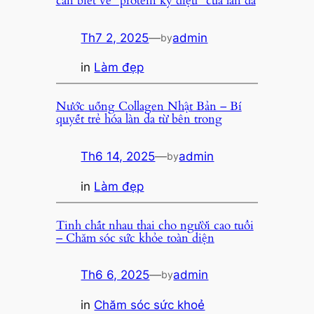
cần biết về “protein kỳ diệu” của làn da
Th7 2, 2025
—
admin
by
in
Làm đẹp
Nước uống Collagen Nhật Bản – Bí
quyết trẻ hóa làn da từ bên trong
Th6 14, 2025
—
admin
by
in
Làm đẹp
Tinh chất nhau thai cho người cao tuổi
– Chăm sóc sức khỏe toàn diện
Th6 6, 2025
—
admin
by
in
Chăm sóc sức khoẻ