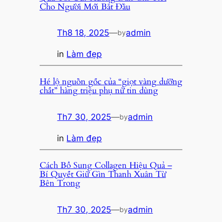
Cho Người Mới Bắt Đầu
Th8 18, 2025
—
admin
by
in
Làm đẹp
Hé lộ nguồn gốc của “giọt vàng dưỡng
chất” hàng triệu phụ nữ tin dùng
Th7 30, 2025
—
admin
by
in
Làm đẹp
Cách Bổ Sung Collagen Hiệu Quả –
Bí Quyết Giữ Gìn Thanh Xuân Từ
Bên Trong
Th7 30, 2025
—
admin
by